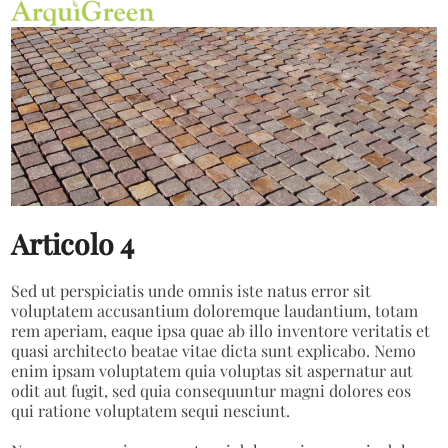
Open
Close
Skip
mobile
mobile
to
menu
menu
content
Articolo 4
Sed ut perspiciatis unde omnis iste natus error sit
voluptatem accusantium doloremque laudantium, totam
rem aperiam, eaque ipsa quae ab illo inventore veritatis et
quasi architecto beatae vitae dicta sunt explicabo. Nemo
enim ipsam voluptatem quia voluptas sit aspernatur aut
odit aut fugit, sed quia consequuntur magni dolores eos
qui ratione voluptatem sequi nesciunt.