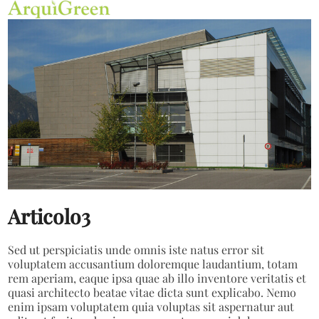
Open
Close
Skip
mobile
mobile
to
menu
menu
content
Articolo3
Sed ut perspiciatis unde omnis iste natus error sit
voluptatem accusantium doloremque laudantium, totam
rem aperiam, eaque ipsa quae ab illo inventore veritatis et
quasi architecto beatae vitae dicta sunt explicabo. Nemo
enim ipsam voluptatem quia voluptas sit aspernatur aut