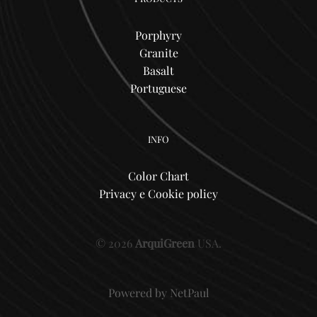
Porphyry
Granite
Basalt
Portuguese
INFO
Color Chart
Privacy e Cookie policy
© 2026
ArquiGreen
USA.
Powered by
NetPaul