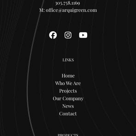
305.758.1169
M:
office@arquigreen.com
Facebook
Instagram
YouTube
LINKS
Home
Who We Are
Projects
Our Company
News
Contact
PRODUCTS